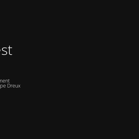
st
ement
uipe Dreux