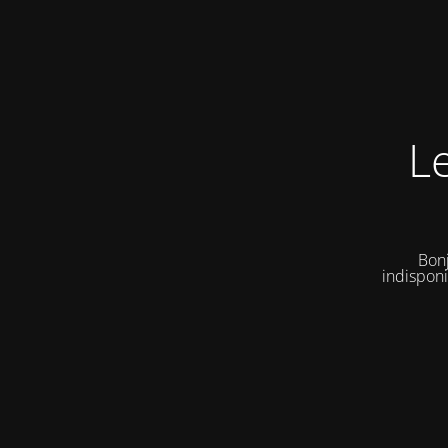
L
Bonj
indisponi