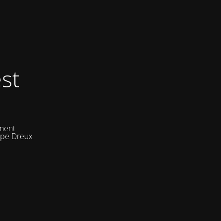
st
ement
uipe Dreux