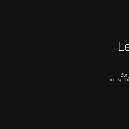
L
Bonj
indisponi