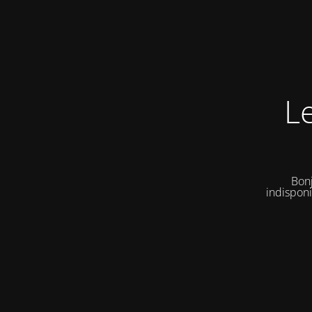
L
Bonj
indisponi