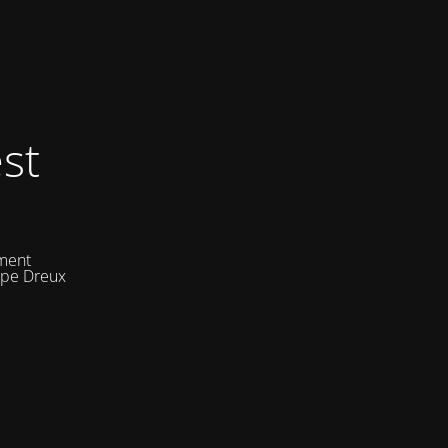
st
ement
uipe Dreux