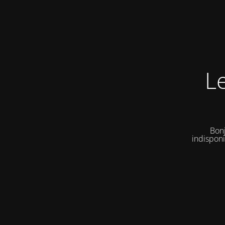
L
Bonj
indisponi