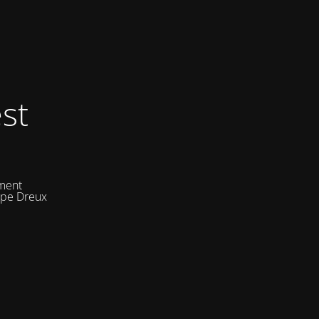
st
ement
uipe Dreux