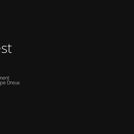
st
ement
uipe Dreux