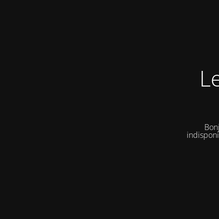
L
Bonj
indisponi