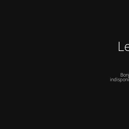
L
Bonj
indisponi