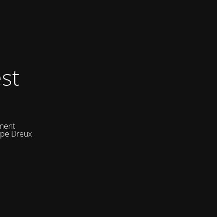
st
ement
uipe Dreux