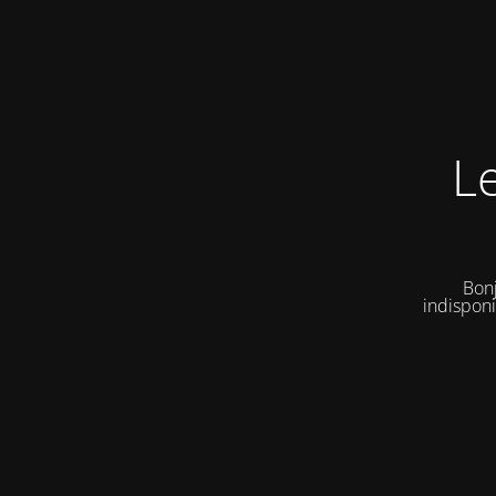
L
Bonj
indisponi