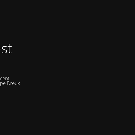
st
ement
uipe Dreux