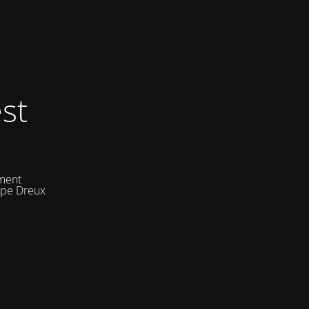
st
ement
uipe Dreux