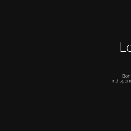
L
Bonj
indisponi