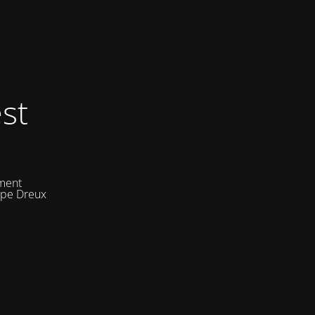
st
ement
uipe Dreux