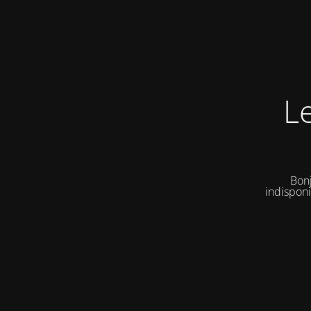
L
Bonj
indisponi